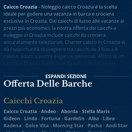
Caicco Croazia
- Noleggio caicco Croazia è la scelta
ideale per godere una vacanza in barca e crociera
esclusiva in Croazia. Dai caicchi di lusso alle vacanze ai
prezzi più economici, la nostra offerta dei caicchi a
noleggio in Croazia include caicchi da crociera
accuratamente selezionati. Charter caicco in Croazia vi
dà l’opportunità di scegliere tra caicchi da 3 fino a 8
cabine, adatti a vostre esigenze personali. Affitto di un
caicco in Croazia è possibile da vari porti come per
esempio Spalato, Dubrovnik, Trogir, Zara. Potete anche
ESPANDI
SEZIONE
scegliere noleggio caicchi sola andata oppure one-way
Offerta Delle Barche
charter. Vacanza in caicco in Croazia comprende
l’equipaggio attento e professionista, il cuoco personale
che vi preparerà i piatti gustosi, gli itinerari interessanti
Caicchi Croazia
e un alto livello di privacy durante la vostra crociera in
Caicco Croatia
-
Andeo
-
Aborda
-
Stella Maris
-
Adriatico.
Gideon
-
Linda
-
Fortuna
-
Gardelin
-
Alba
-
Libra
-
Velieri a Noleggio e Mini Crociere in Croazia
sono
Kadena
-
Dolce Vita
-
Morning Star
-
Pacha
-
Andi Star
adatte a tutti che desiderano trascorrere una vacanza