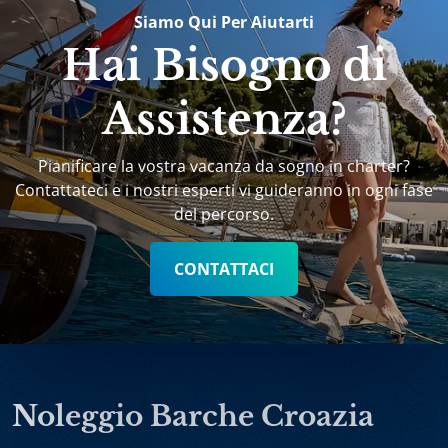
Siamo Qui Per Aiutarti
Hai Bisogno di
Assistenza?
Pianificare la vostra vacanza da sogno in charter?
Contattateci e i nostri esperti vi guideranno in ogni fase
del percorso.
CONTATTACI
Noleggio Barche Croazia