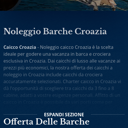
Noleggio Barche Croazia
Caicco Croazia
- Noleggio caicco Croazia è la scelta
ideale per godere una vacanza in barca e crociera
esclusiva in Croazia. Dai caicchi di lusso alle vacanze ai
prezzi più economici, la nostra offerta dei caicchi a
noleggio in Croazia include caicchi da crociera
accuratamente selezionati. Charter caicco in Croazia vi
dà l’opportunità di scegliere tra caicchi da 3 fino a 8
cabine, adatti a vostre esigenze personali. Affitto di un
caicco in Croazia è possibile da vari porti come per
esempio Spalato, Dubrovnik, Trogir, Zara. Potete anche
ESPANDI
SEZIONE
scegliere noleggio caicchi sola andata oppure one-way
Offerta Delle Barche
charter. Vacanza in caicco in Croazia comprende