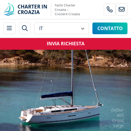
Yacht Charter
CHARTER IN
Croazia –
CROAZIA
Crociere Croazia
CONTATTO
INVIA RICHIESTA
Dufour
405
Grand
Large