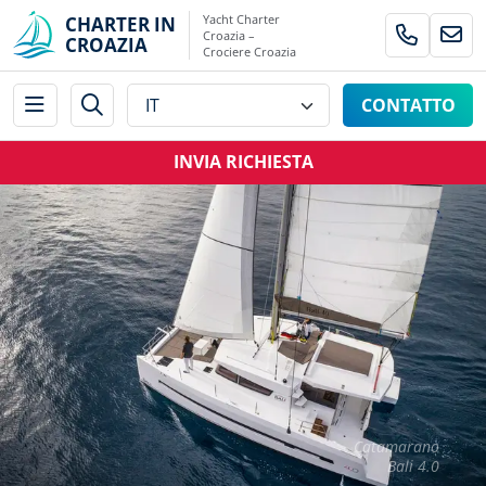
Yacht Charter
CHARTER IN
Croazia –
CROAZIA
Crociere Croazia
CONTATTO
INVIA RICHIESTA
Catamarano
Bali 4.0