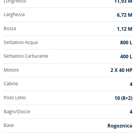
Lunghezza
11,93 M
Larghezza
6,72 M
Bozza
1,12 M
Serbatoio Acqua
800 L
Serbatoio Carburante
400 L
Motore
2 X 40 HP
Cabine
4
Posti Letto
10 (8+2)
Bagni/Docce
4
Base
Rogoznica