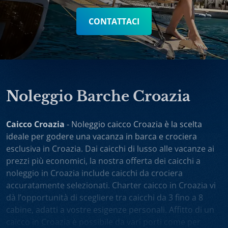
CONTATTACI
Noleggio Barche Croazia
Caicco Croazia
- Noleggio caicco Croazia è la scelta
ideale per godere una vacanza in barca e crociera
esclusiva in Croazia. Dai caicchi di lusso alle vacanze ai
prezzi più economici, la nostra offerta dei caicchi a
noleggio in Croazia include caicchi da crociera
accuratamente selezionati. Charter caicco in Croazia vi
dà l’opportunità di scegliere tra caicchi da 3 fino a 8
cabine, adatti a vostre esigenze personali. Affitto di un
caicco in Croazia è possibile da vari porti come per