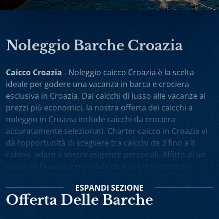
Noleggio Barche Croazia
Caicco Croazia
- Noleggio caicco Croazia è la scelta
ideale per godere una vacanza in barca e crociera
esclusiva in Croazia. Dai caicchi di lusso alle vacanze ai
prezzi più economici, la nostra offerta dei caicchi a
noleggio in Croazia include caicchi da crociera
accuratamente selezionati. Charter caicco in Croazia vi
dà l’opportunità di scegliere tra caicchi da 3 fino a 8
cabine, adatti a vostre esigenze personali. Affitto di un
caicco in Croazia è possibile da vari porti come per
esempio Spalato, Dubrovnik, Trogir, Zara. Potete anche
ESPANDI
SEZIONE
scegliere noleggio caicchi sola andata oppure one-way
Offerta Delle Barche
charter. Vacanza in caicco in Croazia comprende
l’equipaggio attento e professionista, il cuoco personale