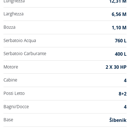
Lunghezza
12,31 M
Larghezza
6,56 M
Bozza
1,10 M
Serbatoio Acqua
760 L
Serbatoio Carburante
400 L
Motore
2 X 30 HP
Cabine
4
Posti Letto
8+2
Bagni/Docce
4
Base
Šibenik