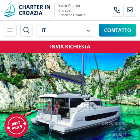
Yacht Charter
CHARTER IN
Croazia –
CROAZIA
Crociere Croazia
CONTATTO
INVIA RICHIESTA
Catamarano
Bali
Catspace