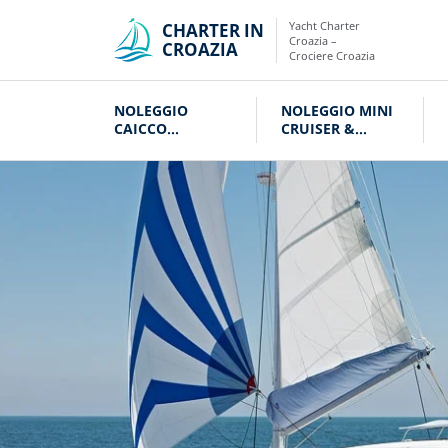
Yacht Charter
CHARTER IN
Croazia –
CROAZIA
Crociere Croazia
NOLEGGIO
NOLEGGIO MINI
CAICCO
CRUISER &
CROAZIA
VELIERI CROAZIA