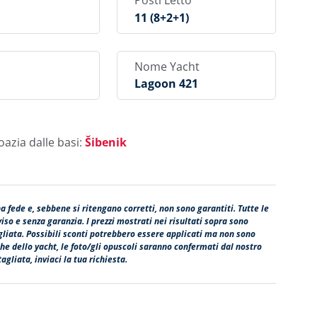
Posti Letto
11 (8+2+1)
Nome Yacht
Lagoon 421
oazia dalle basi:
Šibenik
na fede e, sebbene si ritengano corretti, non sono garantiti. Tutte le
so e senza garanzia. I prezzi mostrati nei risultati sopra sono
agliata. Possibili sconti potrebbero essere applicati ma non sono
fiche dello yacht, le foto/gli opuscoli saranno confermati dal nostro
agliata, inviaci la tua richiesta.