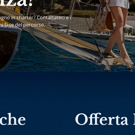
ogno in charter? Contattateci e i
ni fase del percorso.
rche
Offerta