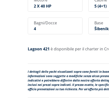
Motore
Cabine
2 X 40 HP
5 (4+1)
Bagni/Docce
Base
4
Šibenik
Lagoon 421
è disponibile per il charter in Cr
I dettagli dello yacht visualizzati sopra sono forniti in buo
informazioni sono soggette a modifiche senza alcun preavvi
indicativi e potrebbero differire dalla nostra offerta dett
inclusi nei prezzi sopra indicati. Il prezzo esatto, le speci
ufficio prenotazioni su tua richiesta. Per un'offerta più dett