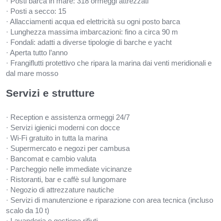
· Posti barca in mare: 318 ormeggi attrezzati
· Posti a secco: 15
· Allacciamenti acqua ed elettricità su ogni posto barca
· Lunghezza massima imbarcazioni: fino a circa 90 m
· Fondali: adatti a diverse tipologie di barche e yacht
· Aperta tutto l’anno
· Frangiflutti protettivo che ripara la marina dai venti meridionali e
dal mare mosso
Servizi e strutture
· Reception e assistenza ormeggi 24/7
· Servizi igienici moderni con docce
· Wi-Fi gratuito in tutta la marina
· Supermercato e negozi per cambusa
· Bancomat e cambio valuta
· Parcheggio nelle immediate vicinanze
· Ristoranti, bar e caffè sul lungomare
· Negozio di attrezzature nautiche
· Servizi di manutenzione e riparazione con area tecnica (incluso
scalo da 10 t)
· Lavanderia e gestione rifiuti