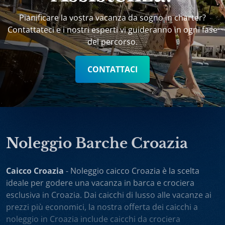
Pianificare la vostra vacanza da sogno in charter?
Contattateci e i nostri esperti vi guideranno in ogni fase
del percorso.
CONTATTACI
Noleggio Barche Croazia
Caicco Croazia
- Noleggio caicco Croazia è la scelta
ideale per godere una vacanza in barca e crociera
esclusiva in Croazia. Dai caicchi di lusso alle vacanze ai
prezzi più economici, la nostra offerta dei caicchi a
noleggio in Croazia include caicchi da crociera