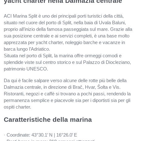
yacht charter nella Dalmazia centrale
ACI Marina Split è uno dei principali porti turistici della città,
situato nel cuore del porto di Split, nella baia di Uvala Baluni,
proprio all’inizio della famosa passeggiata sul mare. Grazie alla
sua posizione centrale e ai servizi completi, è una base molto
apprezzata per yacht charter, noleggio barche e vacanze in
barca lungo l’Adriatico.
Situata nel porto di Split, la marina offre ormeggi comodi e
splendide viste sul centro storico e sul Palazzo di Diocleziano,
patrimonio UNESCO.
Da qui è facile salpare verso alcune delle rotte più belle della
Dalmazia centrale, in direzione di Brač, Hvar, Šolta e Vis.
Ristoranti, negozi e caffè si trovano a pochi passi, rendendo la
permanenza semplice e piacevole sia per i diportisti sia per gli
ospiti charter.
Caratteristiche della marina
· Coordinate: 43°30.1’ N | 16°26.0’ E