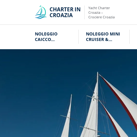
Yacht Charter
CHARTER IN
Croazia –
CROAZIA
Crociere Croazia
NOLEGGIO
NOLEGGIO MINI
CAICCO
CRUISER &
CROAZIA
VELIERI CROAZIA