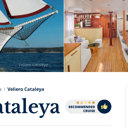
Veliero Cataleya
a
Veliero Cataleya
ataleya