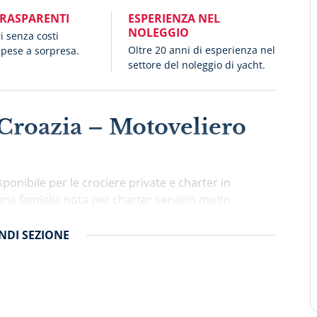
TRASPARENTI
ESPERIENZA NEL
NOLEGGIO
ri senza costi
Oltre 20 anni di esperienza nel
spese a sorpresa.
settore del noleggio di yacht.
 Croazia – Motoveliero
sponibile per le crociere private e charter in
na famiglia nota per charter servizio molto
 di informazioni, consigli e cortesia. Cataleya
on letti separati e 2 cabine triplici, sistemando
NDI
SEZIONE
 Tutte le cabine hanno climatizzazione e bagni
comfort agli ospiti. L’equipaggio a bordo è
 in quartieri indipendenti. Tutti i membri
a cura e sapranno farsi carica di ogni aspetto di