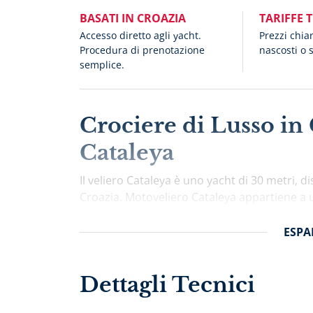
BASATI IN CROAZIA
TARIFFE 
Accesso diretto agli yacht.
Prezzi chia
Procedura di prenotazione
nascosti o 
semplice.
Crociere di Lusso in
Cataleya
Il veliero Cataleya è uno yacht di 30 metri, di
Croazia. Motoveliero Cataleya appartiene a u
professionale, arricchendo la vostra crociera
dispone di 5 cabine doppie, 2 cabine doppie c
ESPA
confortevolmente fino a 21 persone a bordo.
privati, assicurando massima riservatezza e 
Dettagli Tecnici
composto da 6 membri che vengono sistemati
dell’equipaggio vengono selezionati con molt