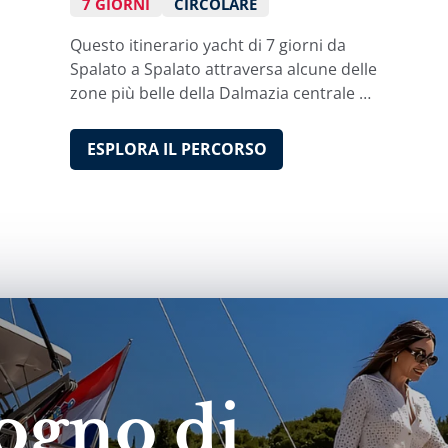
7 GIORNI
CIRCOLARE
Questo itinerario yacht di 7 giorni da
Spalato a Spalato attraversa alcune delle
zone più belle della Dalmazia centrale e
settentrionale ed è ideale per una
settimana in mare.
ESPLORA IL PERCORSO
ogno di