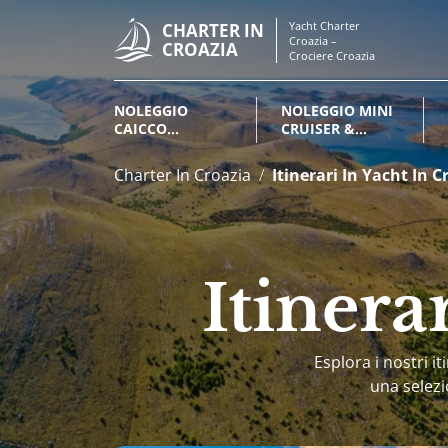
Yacht Charter
CHARTER IN
Croazia –
CROAZIA
Crociere Croazia
NOLEGGIO
NOLEGGIO MINI
CAICCO
CRUISER &
CROAZIA
VELIERI CROAZIA
Charter In Croazia
Itinerari In Yacht In C
Itinera
Esplora i nostri it
una selezi