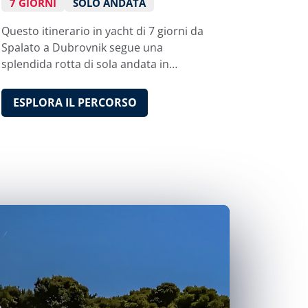
7 GIORNI
SOLO ANDATA
Questo itinerario in yacht di 7 giorni da
Spalato a Dubrovnik segue una
splendida rotta di sola andata in
Croazia, lungo la Dalmazia centrale e
meridionale, tra isole famose, borghi
ESPLORA IL PERCORSO
storici sul mare, baie trasparenti e aree
naturali protette.