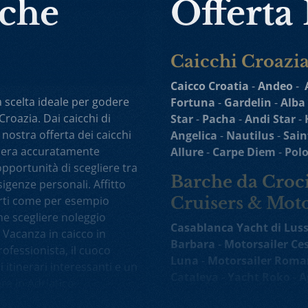
rche
Offerta
Caicchi Croazi
Caicco Croatia
-
Andeo
-
a scelta ideale per godere
Fortuna
-
Gardelin
-
Alba
Croazia. Dai caicchi di
Star
-
Pacha
-
Andi Star
-
 nostra offerta dei caicchi
Angelica
-
Nautilus
-
Sain
ociera accuratamente
Allure
-
Carpe Diem
-
Pol
’opportunità di scegliere tra
Barche da Croci
sigenze personali. Affitto
porti come per esempio
Cruisers & Moto
he scegliere noleggio
Casablanca Yacht di Lus
 Vacanza in caicco in
Barbara
-
Motorsailer Ce
ofessionista, il cuoco
Luna
-
Motorsailer Roma
i itinerari interessanti e un
Cataleya
-
Yacht Roko
-
A
era in Adriatico.
Cruiser
-
Ban Mini Incroc