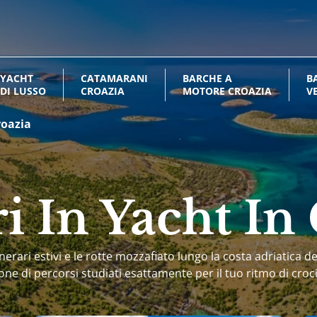
YACHT
CATAMARANI
BARCHE A
B
DI LUSSO
CROAZIA
MOTORE CROAZIA
V
C
roazia
ri In Yacht In
inerari estivi e le rotte mozzafiato lungo la costa adriatica d
one di percorsi studiati esattamente per il tuo ritmo di croci