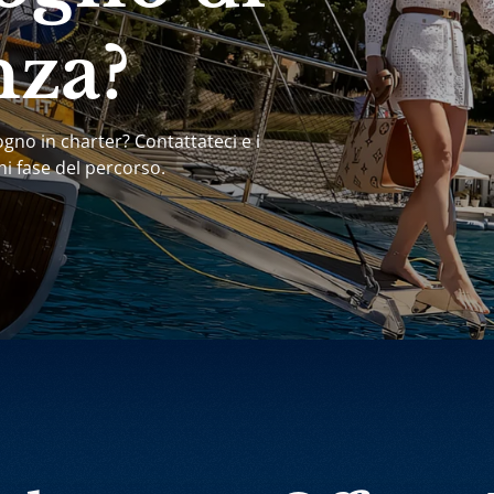
nza?
ogno in charter? Contattateci e i
ni fase del percorso.