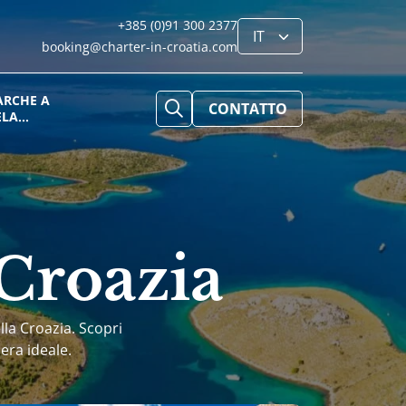
+385 (0)91 300 2377
booking@charter-in-croatia.com
ARCHE A
CONTATTO
ELA
ROAZIA
 Croazia
ella Croazia. Scopri
era ideale.