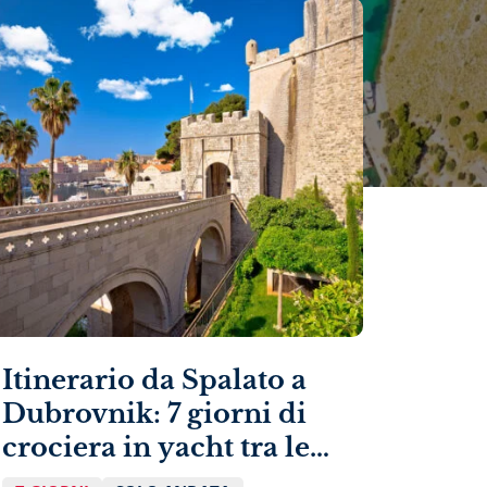
Itinerario da Spalato a
Dubrovnik: 7 giorni di
crociera in yacht tra le
isole della Dalmazia