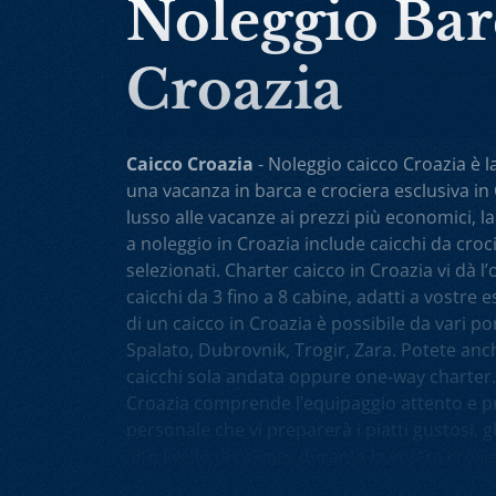
Noleggio Ba
Croazia
Caicco Croazia
- Noleggio caicco Croazia è l
una vacanza in barca e crociera esclusiva in 
lusso alle vacanze ai prezzi più economici, la
a noleggio in Croazia include caicchi da cr
selezionati. Charter caicco in Croazia vi dà l
caicchi da 3 fino a 8 cabine, adatti a vostre e
di un caicco in Croazia è possibile da vari 
Spalato, Dubrovnik, Trogir, Zara. Potete anc
caicchi sola andata oppure one-way charter.
Croazia comprende l’equipaggio attento e pr
personale che vi preparerà i piatti gustosi, gl
alto livello di privacy durante la vostra croci