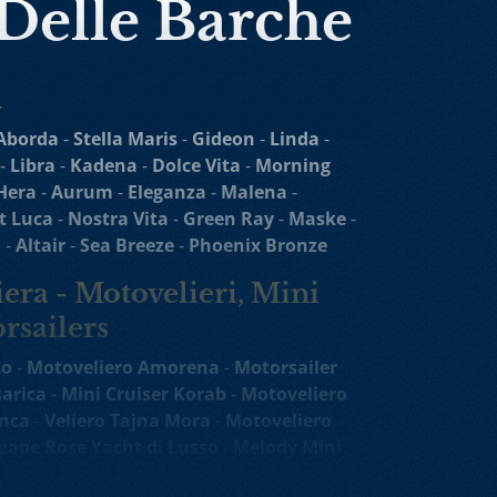
 Delle Barche
a
Aborda
-
Stella Maris
-
Gideon
-
Linda
-
-
Libra
-
Kadena
-
Dolce Vita
-
Morning
Hera
-
Aurum
-
Eleganza
-
Malena
-
t Luca
-
Nostra Vita
-
Green Ray
-
Maske
-
o
-
Altair
-
Sea Breeze
-
Phoenix Bronze
era - Motovelieri, Mini
rsailers
so
-
Motoveliero Amorena
-
Motorsailer
sarica
-
Mini Cruiser Korab
-
Motoveliero
nca
-
Veliero Tajna Mora
-
Motoveliero
gape Rose Yacht di Lusso
-
Melody Mini
iatore
-
Yolo Mini Incrociatore
-
Ohana