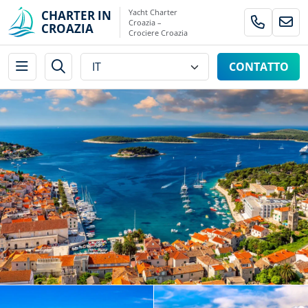
Yacht Charter
CHARTER IN
Croazia –
CROAZIA
Crociere Croazia
CONTATTO