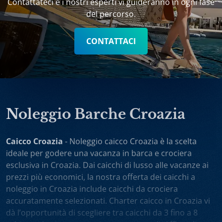
Contattateci e i nostri esperti vi guideranno in ogni fase
del percorso.
CONTATTACI
Noleggio Barche Croazia
Caicco Croazia
- Noleggio caicco Croazia è la scelta
ideale per godere una vacanza in barca e crociera
esclusiva in Croazia. Dai caicchi di lusso alle vacanze ai
prezzi più economici, la nostra offerta dei caicchi a
noleggio in Croazia include caicchi da crociera
accuratamente selezionati. Charter caicco in Croazia vi
dà l’opportunità di scegliere tra caicchi da 3 fino a 8