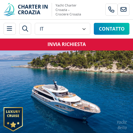
Yacht Charter
CHARTER IN
Croazia –
CROAZIA
Crociere Croazia
CONTATTO
INVIA RICHIESTA
Yacht
Bella