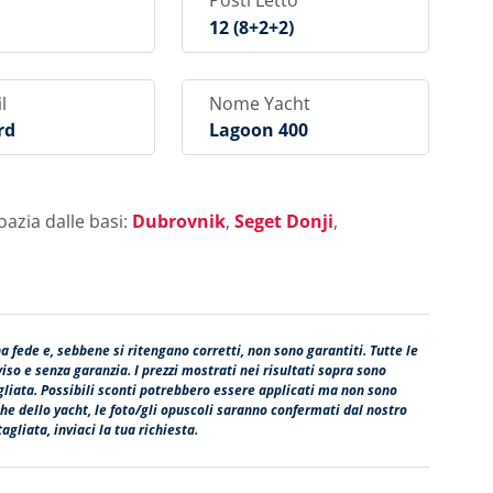
Posti Letto
12 (8+2+2)
l
Nome Yacht
rd
Lagoon 400
oazia dalle basi:
Dubrovnik
,
Seget Donji
,
na fede e, sebbene si ritengano corretti, non sono garantiti. Tutte le
so e senza garanzia. I prezzi mostrati nei risultati sopra sono
agliata. Possibili sconti potrebbero essere applicati ma non sono
fiche dello yacht, le foto/gli opuscoli saranno confermati dal nostro
agliata, inviaci la tua richiesta.