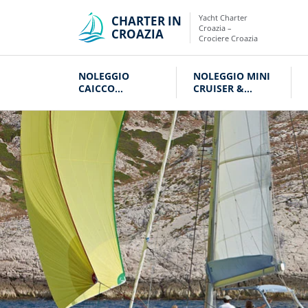
Yacht Charter
CHARTER IN
Croazia –
CROAZIA
Crociere Croazia
NOLEGGIO
NOLEGGIO MINI
CAICCO
CRUISER &
CROAZIA
VELIERI CROAZIA