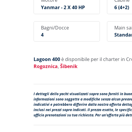
Motore
Cabine
Yanmar - 2 X 40 HP
6 (4+2)
Bagni/Docce
Main sai
4
Standa
Lagoon 400
è disponibile per il charter in Cr
Rogoznica
,
Šibenik
I dettagli dello yacht visualizzati sopra sono forniti in buo
informazioni sono soggette a modifiche senza alcun preavvi
indicativi e potrebbero differire dalla nostra offerta dett
inclusi nei prezzi sopra indicati. Il prezzo esatto, le speci
ufficio prenotazioni su tua richiesta. Per un'offerta più dett