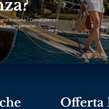
nza?
ogno in charter? Contattateci e i
ni fase del percorso.
rche
Offerta