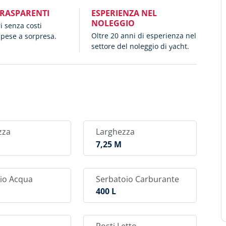
TRASPARENTI
ESPERIENZA NEL
NOLEGGIO
ri senza costi
Oltre 20 anni di esperienza nel
spese a sorpresa.
settore del noleggio di yacht.
zza
Larghezza
M
7,25 M
io Acqua
Serbatoio Carburante
400 L