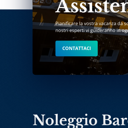
Assiste
Pianificare la vostra vacanza da s
nostri esperti vi guideranno in og
CONTATTACI
Noleggio Ba