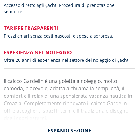
Accesso diretto agli yacht. Procedura di prenotazione
semplice.
TARIFFE TRASPARENTI
Prezzi chiari senza costi nascosti o spese a sorpresa.
ESPERIENZA NEL NOLEGGIO
Oltre 20 anni di esperienza nel settore del noleggio di yacht.
Il caicco Gardelin è una goletta a noleggio, molto
comoda, piacevole, adatta a chi ama la semplicità, il
comfort e il relax di una spensierata vacanza nautica in
Croazia. Completamente rinnovato il caicco Gardelin
offre accoglienti spazi interni e il tradizionale disegno
degli spazi esterni.
Ci sono 4 cabine matrimoniali e 3 cabine triple, ognuna
ESPANDI
SEZIONE
con proprio bagno e aria condizionata, in cui si possono