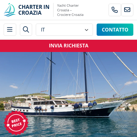
Yacht Charter
CHARTER IN
Croazia –
CROAZIA
Crociere Croazia
CONTATTO
INVIA RICHIESTA
Caicco
Gardelin