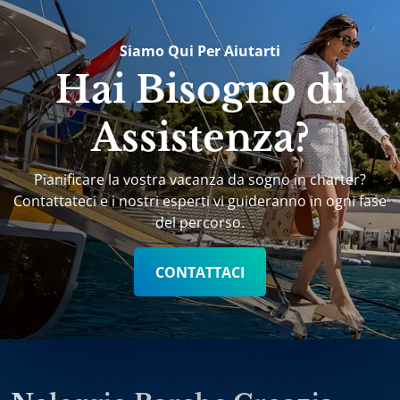
Siamo Qui Per Aiutarti
Hai Bisogno di
Assistenza?
Pianificare la vostra vacanza da sogno in charter?
Contattateci e i nostri esperti vi guideranno in ogni fase
del percorso.
CONTATTACI