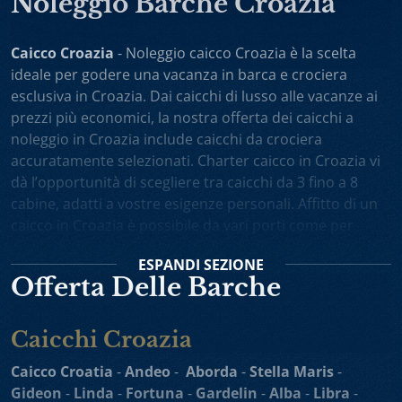
Noleggio Barche Croazia
Caicco Croazia
- Noleggio caicco Croazia è la scelta
ideale per godere una vacanza in barca e crociera
esclusiva in Croazia. Dai caicchi di lusso alle vacanze ai
prezzi più economici, la nostra offerta dei caicchi a
noleggio in Croazia include caicchi da crociera
accuratamente selezionati. Charter caicco in Croazia vi
dà l’opportunità di scegliere tra caicchi da 3 fino a 8
cabine, adatti a vostre esigenze personali. Affitto di un
caicco in Croazia è possibile da vari porti come per
esempio Spalato, Dubrovnik, Trogir, Zara. Potete anche
ESPANDI
SEZIONE
scegliere noleggio caicchi sola andata oppure one-way
Offerta Delle Barche
charter. Vacanza in caicco in Croazia comprende
l’equipaggio attento e professionista, il cuoco personale
che vi preparerà i piatti gustosi, gli itinerari interessanti
Caicchi Croazia
e un alto livello di privacy durante la vostra crociera in
Caicco Croatia
-
Andeo
-
Aborda
-
Stella Maris
-
Adriatico.
Gideon
-
Linda
-
Fortuna
-
Gardelin
-
Alba
-
Libra
-