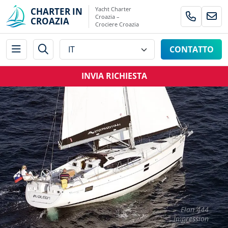
Yacht Charter
CHARTER IN
Croazia –
CROAZIA
Crociere Croazia
CONTATTO
INVIA RICHIESTA
Elan 444
Impression