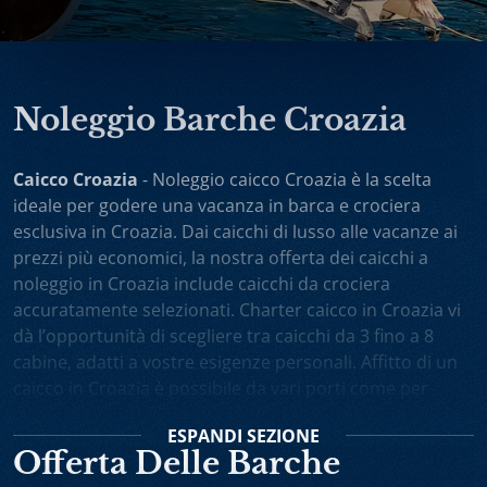
Noleggio Barche Croazia
Caicco Croazia
- Noleggio caicco Croazia è la scelta
ideale per godere una vacanza in barca e crociera
esclusiva in Croazia. Dai caicchi di lusso alle vacanze ai
prezzi più economici, la nostra offerta dei caicchi a
noleggio in Croazia include caicchi da crociera
accuratamente selezionati. Charter caicco in Croazia vi
dà l’opportunità di scegliere tra caicchi da 3 fino a 8
cabine, adatti a vostre esigenze personali. Affitto di un
caicco in Croazia è possibile da vari porti come per
esempio Spalato, Dubrovnik, Trogir, Zara. Potete anche
ESPANDI
SEZIONE
scegliere noleggio caicchi sola andata oppure one-way
Offerta Delle Barche
charter. Vacanza in caicco in Croazia comprende