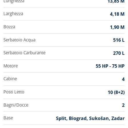
Lunghezza
13,85 M
Larghezza
4,18 M
Bozza
1,90 M
Serbatoio Acqua
516 L
Serbatoio Carburante
270 L
Motore
55 HP - 75 HP
Cabine
4
Posti Letto
10 (8+2)
Bagni/Docce
2
Base
Split, Biograd, Sukošan, Zadar