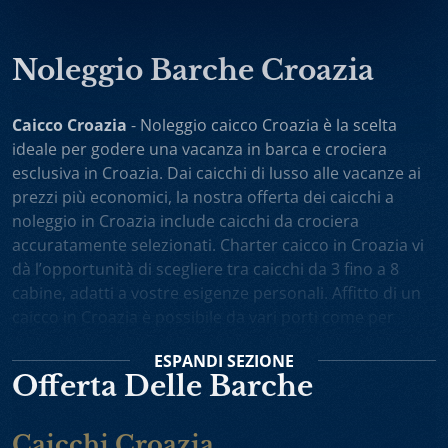
Noleggio Barche Croazia
Caicco Croazia
- Noleggio caicco Croazia è la scelta
ideale per godere una vacanza in barca e crociera
esclusiva in Croazia. Dai caicchi di lusso alle vacanze ai
prezzi più economici, la nostra offerta dei caicchi a
noleggio in Croazia include caicchi da crociera
accuratamente selezionati. Charter caicco in Croazia vi
dà l’opportunità di scegliere tra caicchi da 3 fino a 8
cabine, adatti a vostre esigenze personali. Affitto di un
caicco in Croazia è possibile da vari porti come per
esempio Spalato, Dubrovnik, Trogir, Zara. Potete anche
ESPANDI
SEZIONE
scegliere noleggio caicchi sola andata oppure one-way
Offerta Delle Barche
charter. Vacanza in caicco in Croazia comprende
l’equipaggio attento e professionista, il cuoco personale
che vi preparerà i piatti gustosi, gli itinerari interessanti
Caicchi Croazia