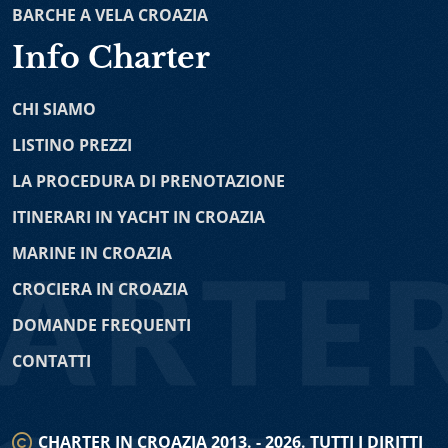
noleggio in Croazia comprende diversi modelli come
BARCHE A VELA CROAZIA
Open 46
-
Bali 4.4
-
Lagoon 52F
-
Bali 5.4
-
Fountaine
per esempio Lagoon, Nautitech, Fountaine Pajot e tanti
Pajot Saona 47
-
Dufour 48
-
Lagoon 450
-
Fountaine
Info Charter
altri. Con affitto catamarani potete vivere una vacanza
Pajot Elba 45
-
Lagoon 39
-
Lagoon 46 OW
-
Fountaine
in grande stile in Adriatico.
Pajot Saba 50
-
Lagoon 400
-
Fountaine Pajot Lipari 41
CHI SIAMO
-
Lagoon 380
Noleggio Barche a Vela Croazia
è l’ ottimo modo per
esplorare la costa adriatica che racchiude splendide
LISTINO PREZZI
Barche a Motore
bellezze naturali. Noleggio imbarcazioni a vela vi dà
LA PROCEDURA DI PRENOTAZIONE
l’opportunità di scegliere tra barche senza o con
Prestige 590
-
Fairline Squadron 50
-
Jeanneau
equipaggio, dipendendo dalle vostre preferenze
ITINERARI IN YACHT IN CROAZIA
Prestige 500
-
Princess V58
-
Johnson 56
-
Yaretti 1910
-
personali e competenze nautiche. Le nostre barche a
Princess 470
-
Maiora 20 S
-
Azimut 68
MARINE IN CROAZIA
vela sono disponibili a noleggio da diversi porti croati
Barche a Vela
come per esempio Spalato, Dubrovnik, lo zona intorno
CROCIERA IN CROAZIA
Zara, Incoronate, Pola. È possibile noleggiare diversi
Jeanneau 64
-
Hanse 575
-
Jeanneau 60
-
Hanse 588
-
DOMANDE FREQUENTI
modelli delle barche a vela, disegnati dai rinomati
Beneteau Oceanis 48
-
Dufour 460 Grand Large
-
Elan
costruttori navali come Hanse, Elan, Bavaria e tanti altri.
CONTATTI
434 Impression
-
Hanse 415
-
Beneteau Oceanis 41
-
Bavaria 40 Cruiser
-
Dufour 382 GL
-
Bavaria 38C
-
Noleggio Barche a Motore
- noleggio yacht Croazia è
J
eanneau Sun Odyssey 349
-
Jeanneau Sun Odyssey
ideale per tutti che preferiscono velocità e desiderano
36i
CHARTER IN CROAZIA 2013. - 2026. TUTTI I DIRITTI
scoprire tante mete incredibili della costa adriatica.