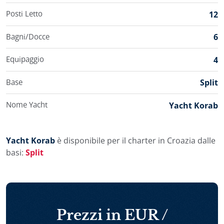
enogastronomica, lo chef può fornire corsi di
Posti Letto
12
gastronomia basati su gustose ricette tradizionali della
cucina mediterranea accompagnata dalla splendida
Bagni/Docce
6
selezione di vini regionali. Il vostro soggiorno a bordo
Korab sarà allietato anche da vari itinerari nautici tra cui
Equipaggio
4
potete scegliere per ottenere una vacanza veramente
personalizzata. Creando il proprio itinerario nautico
Base
Split
potete visitare affascinanti mete estive dell’Adriatico
settentrionale e esplorare le coinvolgenti destinazioni
Nome Yacht
Yacht Korab
delle parti meridionali della costa adriatica. La barca a
motore Korab unisce il fascino del mare adriatico, gli
ambienti raffinati e charter servizio a cinque stelle,
Yacht Korab
è disponibile per il charter in Croazia dalle
dimostrando che la navigazione a bordo questo
basi:
Split
lussuoso mini cruiser è molto più di una semplice
crociera, è l’essenza della vacanza esclusiva in Croazia.
Prezzi in EUR /