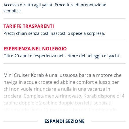
Accesso diretto agli yacht. Procedura di prenotazione
semplice.
TARIFFE TRASPARENTI
Prezzi chiari senza costi nascosti o spese a sorpresa.
ESPERIENZA NEL NOLEGGIO
Oltre 20 anni di esperienza nel settore del noleggio di yacht.
Mini Cruiser Korab è una lussuosa barca a motore che
naviga in acque croate ed abbina comfort e lusso per
chi non vuole rinunciare a nulla in una vacanza in
crociera. Completamente rinnovato, Korab dispone di 4
cabine doppie e 2 cabine doppie con letti separati,
sistemando fino a 12 persone a bordo. Combinando
comfort e dimensioni accoglienti, tutte le cabine sono
ESPANDI
SEZIONE
dotate di aria condizionata e bagni privati, permettendo