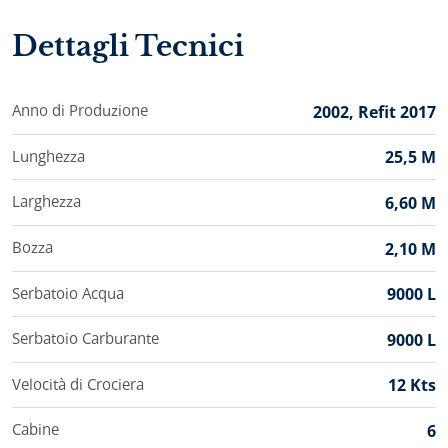
agli ospiti di sentirsi a proprio agio. Il salone interiore ha
uno stile riconoscibile e viene suddiviso in due zone;
Dettagli Tecnici
zona relax con comodi divani e un bar fatto a mano, e
zona pranzo dove potete gustare cibi prelibati della
cucina dalmata. Tutte le due aree sono dotate di TV al
Anno di Produzione
2002, Refit 2017
plasma, un laptop e DVD lettore mentre Wi-Fi è
disponibile in ogni parte della barca. Ugualmente
Lunghezza
25,5 M
incredibile come il suo interiore, il layout esteriore
vanta tantissimo spazio per rilassarsi, prendersi il sole
Larghezza
6,60 M
oppure mangiare all’aperto. Ciò che rende il soggiorno
a bordo Korab veramente eccitante e avventuroso è
Bozza
2,10 M
una ricca selezione di attività da svolgere durante la
crociera, tra cui segnaliamo l’immersione subacquea,
Serbatoio Acqua
9000 L
wakeboarding, sci d’acqua e le gite in gommone alla
Serbatoio Carburante
9000 L
scoperta delle spiagge secluse della costa adriatica. Sul
Korab troverete anche i 4 membri dell’equipaggio che si
Velocità di Crociera
12 Kts
prenderanno cura di ogni aspetto della vostra crociera
per regalarvi una vacanza senza preoccupazioni.
Cabine
6
Mettendo l’accento su svariata offerta