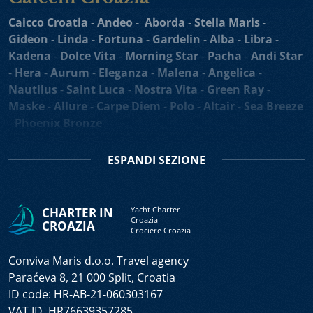
e un alto livello di privacy durante la vostra crociera in
Caicco Croatia
-
Andeo
-
Aborda
-
Stella Maris
-
Adriatico.
Gideon
-
Linda
-
Fortuna
-
Gardelin
-
Alba
-
Libra
-
Velieri a Noleggio e Mini Crociere in Croazia
sono
Kadena
-
Dolce Vita
-
Morning Star
-
Pacha
-
Andi Star
adatte a tutti che desiderano trascorrere una vacanza
-
Hera
-
Aurum
-
Eleganza
-
Malena
-
Angelica
-
esplorando l’affascinante costa croata e tantissime isole
Nautilus
-
Saint Luca
-
Nostra Vita
-
Green Ray
-
in Croazia. Velieri e barche a motore sono noti per i suoi
Maske
-
Allure
-
Carpe Diem
-
Polo
-
Altair
-
Sea Breeze
ponti spaziosi, eccellente cucina mediterranea e
-
Phoenix Bronze
l’esperto equipaggio, diventando imbarcazioni ideali per
Barche da Crociera - Motovelieri,
una vacanza in barca con i gruppi più numerosi e le
ESPANDI
SEZIONE
crociere one-way. La nostra selezione di velieri e barche
Mini Cruisers & Motorsailers
a motore a noleggio e crociera in Croazia vi dà
Casablanca Yacht di Lusso
-
Motoveliero Amorena
-
l’opportunità di noleggiare diversi imbarcazioni, da
Yacht Charter
CHARTER IN
Motorsailer Barbara
-
Motorsailer Cesarica
-
Mini
barche a motore di lusso e velieri di lusso
fino alle
Croazia –
CROAZIA
Crociere Croazia
Cruiser Korab
-
Motoveliero Luna
-
Motorsailer
imbarcazioni ai prezzi economici.
Romanca
-
Veliero Tajna Mora
-
Motoveliero Cataleya
Conviva Maris d.o.o. Travel agency
Noleggio alla Cabina
si riferisce agli imbarchi
-
Yacht Roko
-
Agape Rose Yacht di Lusso
-
Melody
Paraćeva 8, 21 000 Split, Croatia
individuali, senza la necessità di noleggiare l’intera
Mini Cruiser
-
Ban Mini Incrociatore
-
Yolo Mini
ID code: HR-AB-21-060303167
barca. Cabin charter è perfetto per le crociere
Incrociatore
-
Ohana Yacht do Crociera
-
Freedom
VAT ID. HR76639357285