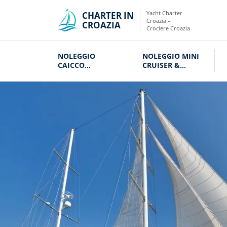
Yacht Charter
CHARTER IN
Croazia –
CROAZIA
Crociere Croazia
NOLEGGIO
NOLEGGIO MINI
CAICCO
CRUISER &
CROAZIA
VELIERI CROAZIA