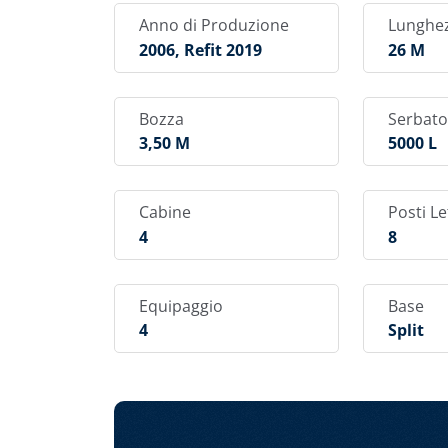
materassini a poppa e un meraviglioso tavo
Anno di Produzione
Lunghe
tendalino. Il ponte di prua è riservato agli a
2006, Refit 2019
26 M
mentre l’ampia lista di attrezzature per il te
Dalle mete di vacanza più popolari come Spli
meno battute, ogni istante della vostra croc
Bozza
Serbato
uno dei caicchi più eleganti del panorama ch
3,50 M
5000 L
Cabine
Posti Le
4
8
Equipaggio
Base
4
Split