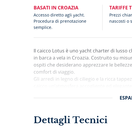
BASATI IN CROAZIA
TARIFFE 
Accesso diretto agli yacht.
Prezzi chia
Procedura di prenotazione
nascosti o 
semplice.
Il caicco Lotus è uno yacht charter di lusso
in barca a vela in Croazia. Costruito su misura
ospiti che desiderano apprezzare le bellezze
comfort di viaggio.
Gli arredi in legno di ciliegio e la ricca tapp
caicco un’atmosfera accogliente ed elegante, 
per il relax. Sotto il salone, verso poppa, si 
ESPA
turca con letto centrale, tavolo da lavoro o 
Proseguendo verso prua si raggiungono le al
una cabina doppia con letti gemelli e una c
Dettagli Tecnici
minibar.
Non meno coinvolgente è l’esterno del caicco