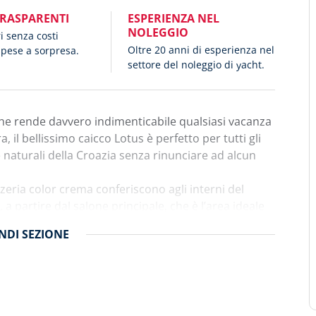
TRASPARENTI
ESPERIENZA NEL
NOLEGGIO
ri senza costi
Oltre 20 anni di esperienza nel
spese a sorpresa.
settore del noleggio di yacht.
 che rende davvero indimenticabile qualsiasi vacanza
, il bellissimo caicco Lotus è perfetto per tutti gli
 naturali della Croazia senza rinunciare ad alcun
ezzeria color crema conferiscono agli interni del
a partire dal salone principale, che è l’area ideale
trova la cabina armatoriale: un’oasi d’ispirazione
NDI
SEZIONE
da toilette, cabina armadio, TV e minibar.
tre 3 cabine: una cabina con letto matrimoniale,
abina VIP con ampio spazio guardaroba, TV e
: il ponte di poppa è una vera zona relax, con