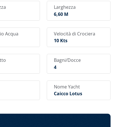
lo da pranzo all’aperto, ombreggiato da un
zza
Larghezza
manti del sole e agli aperitivi romantici al tramonto,
6,60 M
mpo libero è ideale per gli appassionati di sport.
t e Dubrovnik alle destinazioni di navigazione
iera a bordo di Lotus è dedicato al divertimento su
io Acqua
Velocità di Crociera
arter croato.
10 Kts
tto
Bagni/Docce
4
Nome Yacht
Caicco Lotus