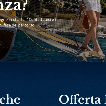
nza?
ogno in charter? Contattateci e i
ni fase del percorso.
rche
Offerta