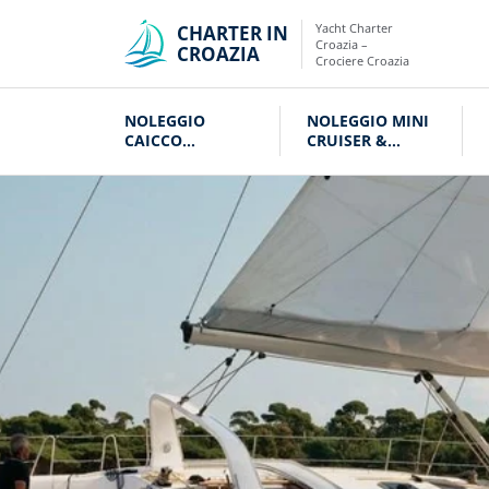
Yacht Charter
CHARTER IN
Croazia –
CROAZIA
Crociere Croazia
NOLEGGIO
NOLEGGIO MINI
CAICCO
CRUISER &
CROAZIA
VELIERI CROAZIA