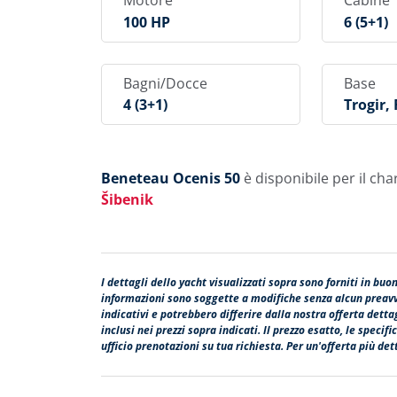
Motore
Cabine
100 HP
6 (5+1)
Bagni/Docce
Base
4 (3+1)
Trogir,
Enik
Beneteau Ocenis 50
è disponibile per il cha
Šibenik
I dettagli dello yacht visualizzati sopra sono forniti in buo
informazioni sono soggette a modifiche senza alcun preavvi
indicativi e potrebbero differire dalla nostra offerta dett
inclusi nei prezzi sopra indicati. Il prezzo esatto, le speci
ufficio prenotazioni su tua richiesta. Per un'offerta più dett