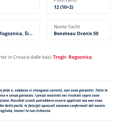
Posti Letto
12 (10+2)
Nome Yacht
 Rogoznica, Šib
Beneteau Ocenis 50
rter in Croazia dalle basi:
Trogir
,
Rogoznica
,
na fede e, sebbene si ritengano corretti, non sono garantiti. Tutte le
so e senza garanzia. I prezzi mostrati nei risultati sopra sono
agliata. Possibili sconti potrebbero essere applicati ma non sono
fiche dello yacht, le foto/gli opuscoli saranno confermati dal nostro
agliata, inviaci la tua richiesta.