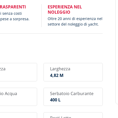
TRASPARENTI
ESPERIENZA NEL
NOLEGGIO
ri senza costi
Oltre 20 anni di esperienza nel
spese a sorpresa.
settore del noleggio di yacht.
zza
Larghezza
M
4,82 M
io Acqua
Serbatoio Carburante
400 L