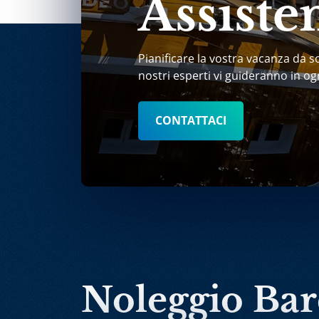
Assiste
Pianificare la vostra vacanza da s
nostri esperti vi guideranno in og
CONTATTACI
Noleggio Ba