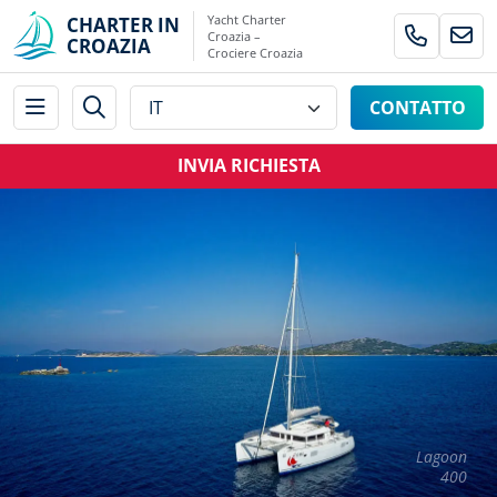
Yacht Charter
CHARTER IN
Croazia –
CROAZIA
Crociere Croazia
CONTATTO
INVIA RICHIESTA
Lagoon
400