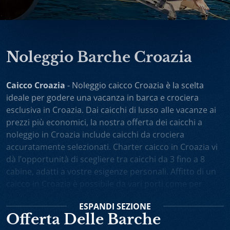
Noleggio Barche Croazia
Caicco Croazia
- Noleggio caicco Croazia è la scelta
ideale per godere una vacanza in barca e crociera
esclusiva in Croazia. Dai caicchi di lusso alle vacanze ai
prezzi più economici, la nostra offerta dei caicchi a
noleggio in Croazia include caicchi da crociera
accuratamente selezionati. Charter caicco in Croazia vi
dà l’opportunità di scegliere tra caicchi da 3 fino a 8
cabine, adatti a vostre esigenze personali. Affitto di un
caicco in Croazia è possibile da vari porti come per
esempio Spalato, Dubrovnik, Trogir, Zara. Potete anche
ESPANDI
SEZIONE
scegliere noleggio caicchi sola andata oppure one-way
Offerta Delle Barche
charter. Vacanza in caicco in Croazia comprende