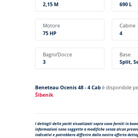
2,15 M
690 L
Motore
Cabine
75 HP
4
Bagni/Docce
Base
3
Split, S
Enik
Beneteau Ocenis 48 - 4 Cab
è disponibile pe
Šibenik
I dettagli dello yacht visualizzati sopra sono forniti in buo
informazioni sono soggette a modifiche senza alcun preavvi
indicativi e potrebbero differire dalla nostra offerta dett