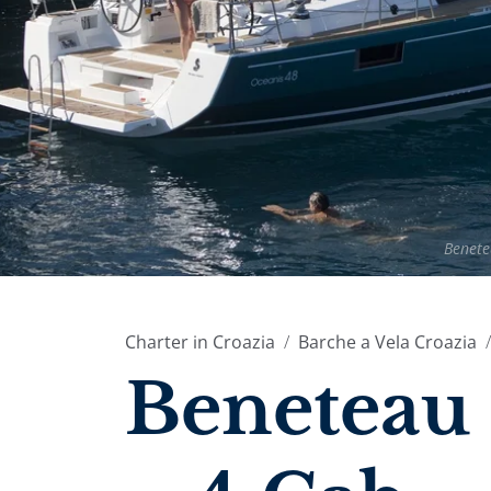
Benete
Charter in Croazia
Barche a Vela Croazia
Beneteau 