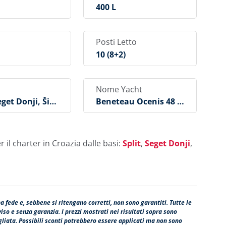
400 L
Posti Letto
10 (8+2)
Nome Yacht
eget Donji, Šib
Beneteau Ocenis 48 –
4 Cab
r il charter in Croazia dalle basi:
Split
,
Seget Donji
,
na fede e, sebbene si ritengano corretti, non sono garantiti. Tutte le
so e senza garanzia. I prezzi mostrati nei risultati sopra sono
agliata. Possibili sconti potrebbero essere applicati ma non sono