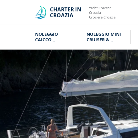
Yacht Charter
CHARTER IN
Croazia –
CROAZIA
Crociere Croazia
NOLEGGIO
NOLEGGIO MINI
CAICCO
CRUISER &
CROAZIA
VELIERI CROAZIA