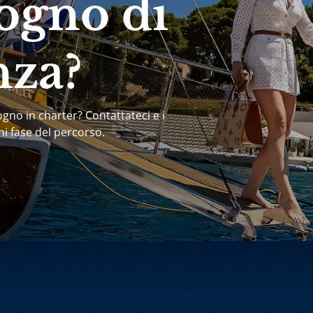
ogno di
nza?
ogno in charter? Contattateci e i
ni fase del percorso.