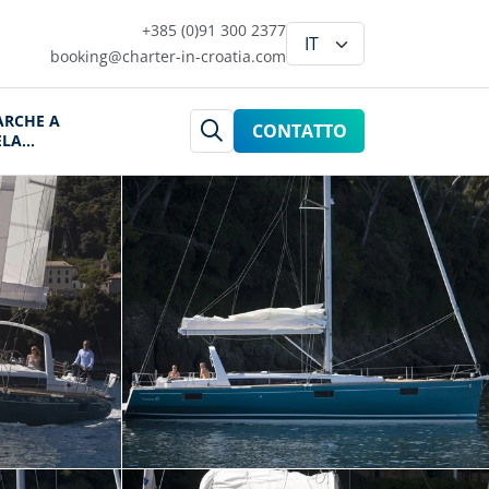
+385 (0)91 300 2377
booking@charter-in-croatia.com
ARCHE A
CONTATTO
ELA
ROAZIA