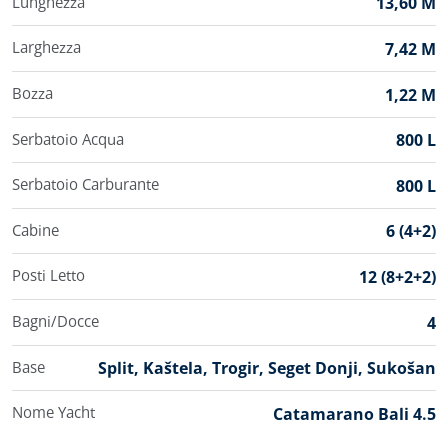
Lunghezza
13,60 M
Larghezza
7,42 M
Bozza
1,22 M
Serbatoio Acqua
800 L
Serbatoio Carburante
800 L
Cabine
6 (4+2)
Posti Letto
12 (8+2+2)
Bagni/Docce
4
Base
Split, Kaštela, Trogir, Seget Donji, Sukošan
Nome Yacht
Catamarano Bali 4.5