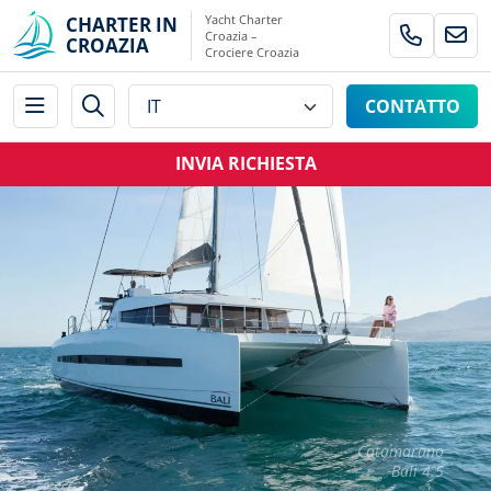
Yacht Charter
CHARTER IN
Croazia –
CROAZIA
Crociere Croazia
CONTATTO
INVIA RICHIESTA
Catamarano
Bali 4.5