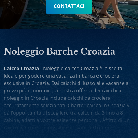
CONTATTACI
Noleggio Barche Croazia
Caicco Croazia
- Noleggio caicco Croazia è la scelta
ideale per godere una vacanza in barca e crociera
esclusiva in Croazia. Dai caicchi di lusso alle vacanze ai
prezzi più economici, la nostra offerta dei caicchi a
noleggio in Croazia include caicchi da crociera
accuratamente selezionati. Charter caicco in Croazia vi
dà l’opportunità di scegliere tra caicchi da 3 fino a 8
cabine, adatti a vostre esigenze personali. Affitto di un
caicco in Croazia è possibile da vari porti come per
esempio Spalato, Dubrovnik, Trogir, Zara. Potete anche