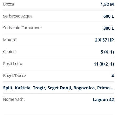
Bozza
1,52 M
Serbatoio Acqua
600 L
Serbatoio Carburante
300 L
Motore
2 X 57 HP
Cabine
5 (4+1)
Posti Letto
11 (8+2+1)
Bagni/Docce
4
B
Split, Kaštela, Trogir, Seget Donji, Rogoznica, Primošt
a
En, Šibenik, Skradin, Sukošan, Zadar
s
Nome Yacht
Lagoon 42
e