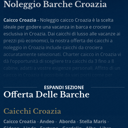
Noleggio Barche Croazia
Caicco Croazia
- Noleggio caicco Croazia è la scelta
ideale per godere una vacanza in barca e crociera
esclusiva in Croazia. Dai caicchi di lusso alle vacanze ai
prezzi più economici, la nostra offerta dei caicchi a
noleggio in Croazia include caicchi da crociera
accuratamente selezionati. Charter caicco in Croazia vi
dà l’opportunità di scegliere tra caicchi da 3 fino a 8
cabine, adatti a vostre esigenze personali. Affitto di un
caicco in Croazia è possibile da vari porti come per
esempio Spalato, Dubrovnik, Trogir, Zara. Potete anche
ESPANDI
SEZIONE
scegliere noleggio caicchi sola andata oppure one-way
Offerta Delle Barche
charter. Vacanza in caicco in Croazia comprende
l’equipaggio attento e professionista, il cuoco personale
che vi preparerà i piatti gustosi, gli itinerari interessanti
Caicchi Croazia
e un alto livello di privacy durante la vostra crociera in
Caicco Croatia
-
Andeo
-
Aborda
-
Stella Maris
-
Adriatico.