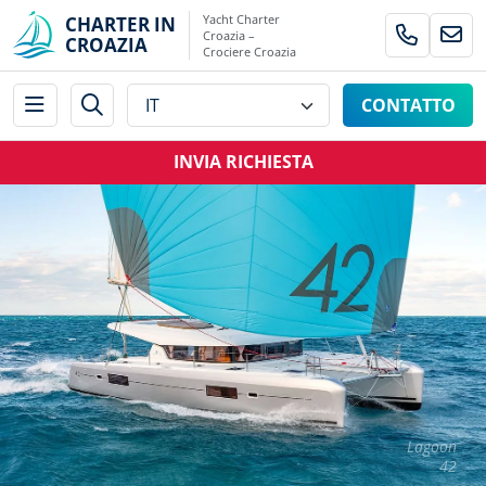
Yacht Charter
CHARTER IN
Croazia –
CROAZIA
Crociere Croazia
CONTATTO
INVIA RICHIESTA
Lagoon
42