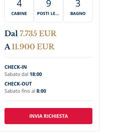
4
9
3
CABINE
POSTI LETT
BAGNO
O
Dal
7.735 EUR
A
11.900 EUR
CHECK-IN
Sabato dal
18:00
CHECK-OUT
Sabato fino al
8:00
INVIA RICHIESTA