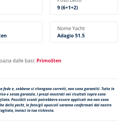
Posti Letto
9 (6+1+2)
Nome Yacht
ten
Adagio 51.5
oazia dalle basi:
Primošten
na fede e, sebbene si ritengano corretti, non sono garantiti. Tutte le
so e senza garanzia. I prezzi mostrati nei risultati sopra sono
agliata. Possibili sconti potrebbero essere applicati ma non sono
fiche dello yacht, le foto/gli opuscoli saranno confermati dal nostro
agliata, inviaci la tua richiesta.