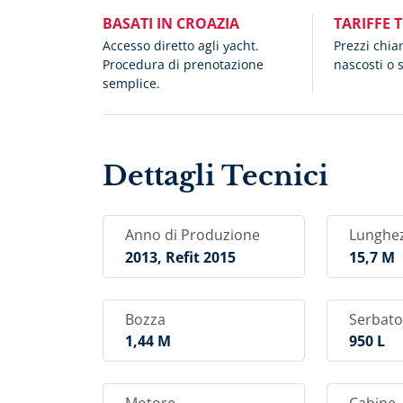
BASATI IN CROAZIA
TARIFFE 
Accesso diretto agli yacht.
Prezzi chia
Procedura di prenotazione
nascosti o 
semplice.
Dettagli Tecnici
Anno di Produzione
Lunghe
2013, Refit 2015
15,7 M
Bozza
Serbato
1,44 M
950 L