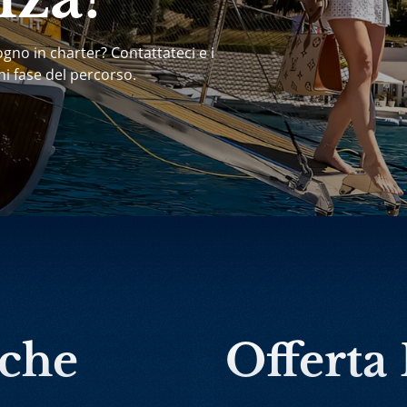
ogno in charter? Contattateci e i
ni fase del percorso.
rche
Offerta