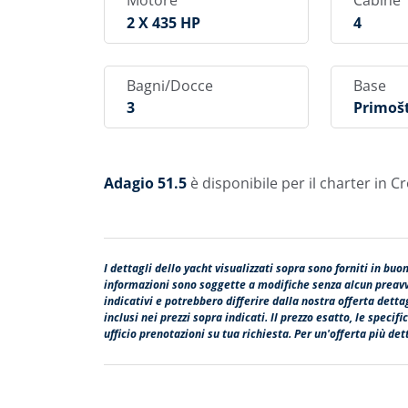
Motore
Cabine
2 X 435 HP
4
Bagni/Docce
Base
3
Primoš
Adagio 51.5
è disponibile per il charter in Cr
I dettagli dello yacht visualizzati sopra sono forniti in buo
informazioni sono soggette a modifiche senza alcun preavvi
indicativi e potrebbero differire dalla nostra offerta dett
inclusi nei prezzi sopra indicati. Il prezzo esatto, le speci
ufficio prenotazioni su tua richiesta. Per un'offerta più dett