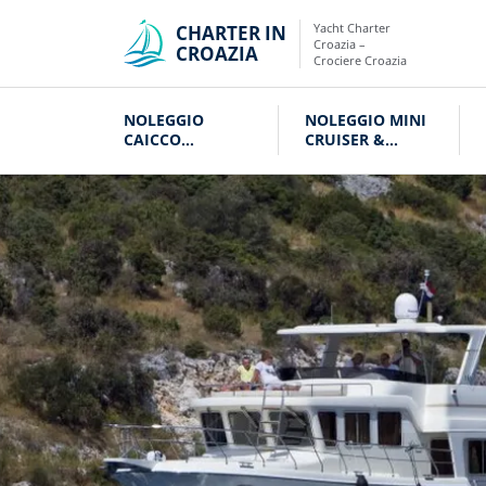
Yacht Charter
CHARTER IN
Croazia –
CROAZIA
Crociere Croazia
NOLEGGIO
NOLEGGIO MINI
CAICCO
CRUISER &
CROAZIA
VELIERI CROAZIA