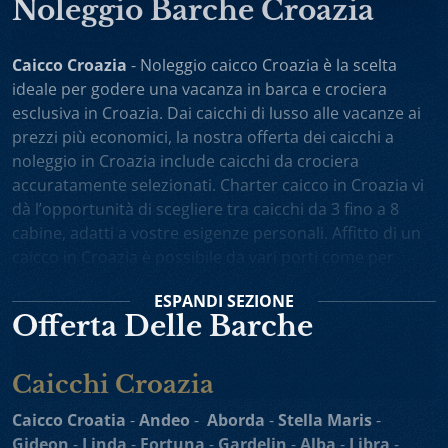
Noleggio Barche Croazia
Caicco Croazia
- Noleggio caicco Croazia è la scelta
ideale per godere una vacanza in barca e crociera
esclusiva in Croazia. Dai caicchi di lusso alle vacanze ai
prezzi più economici, la nostra offerta dei caicchi a
noleggio in Croazia include caicchi da crociera
accuratamente selezionati. Charter caicco in Croazia vi
dà l’opportunità di scegliere tra caicchi da 3 fino a 8
cabine, adatti a vostre esigenze personali. Affitto di un
caicco in Croazia è possibile da vari porti come per
esempio Spalato, Dubrovnik, Trogir, Zara. Potete anche
ESPANDI
SEZIONE
scegliere noleggio caicchi sola andata oppure one-way
Offerta Delle Barche
charter. Vacanza in caicco in Croazia comprende
l’equipaggio attento e professionista, il cuoco personale
che vi preparerà i piatti gustosi, gli itinerari interessanti
Caicchi Croazia
e un alto livello di privacy durante la vostra crociera in
Caicco Croatia
-
Andeo
-
Aborda
-
Stella Maris
-
Adriatico.
Gideon
-
Linda
-
Fortuna
-
Gardelin
-
Alba
-
Libra
-