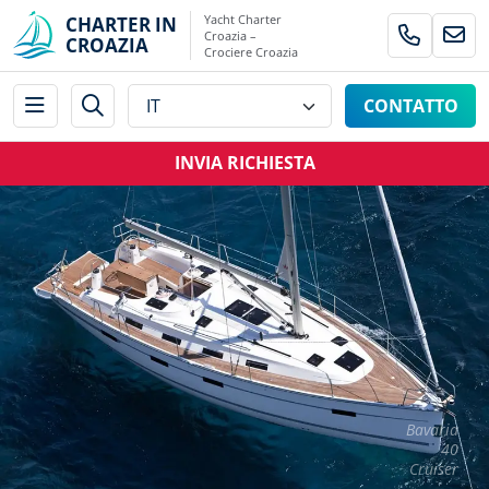
Yacht Charter
CHARTER IN
Croazia –
CROAZIA
Crociere Croazia
CONTATTO
INVIA RICHIESTA
Bavaria
40
Cruiser