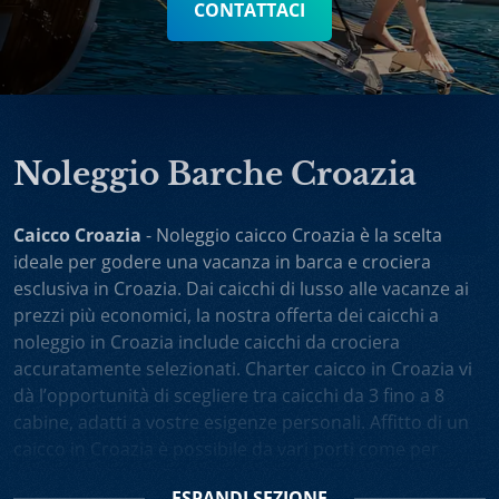
CONTATTACI
Noleggio Barche Croazia
Caicco Croazia
- Noleggio caicco Croazia è la scelta
ideale per godere una vacanza in barca e crociera
esclusiva in Croazia. Dai caicchi di lusso alle vacanze ai
prezzi più economici, la nostra offerta dei caicchi a
noleggio in Croazia include caicchi da crociera
accuratamente selezionati. Charter caicco in Croazia vi
dà l’opportunità di scegliere tra caicchi da 3 fino a 8
cabine, adatti a vostre esigenze personali. Affitto di un
caicco in Croazia è possibile da vari porti come per
esempio Spalato, Dubrovnik, Trogir, Zara. Potete anche
ESPANDI
SEZIONE