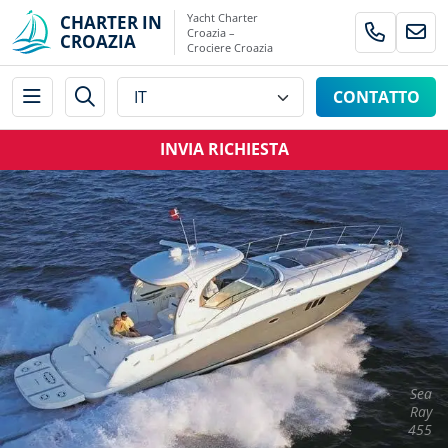
Yacht Charter
CHARTER IN
Croazia –
CROAZIA
Crociere Croazia
CONTATTO
INVIA RICHIESTA
Sea
Ray
455