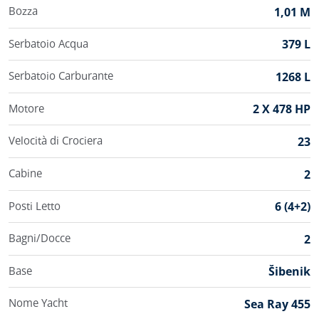
Bozza
1,01 M
Serbatoio Acqua
379 L
Serbatoio Carburante
1268 L
Motore
2 X 478 HP
Velocità di Crociera
23
Cabine
2
Posti Letto
6 (4+2)
Bagni/Docce
2
Base
Šibenik
Nome Yacht
Sea Ray 455