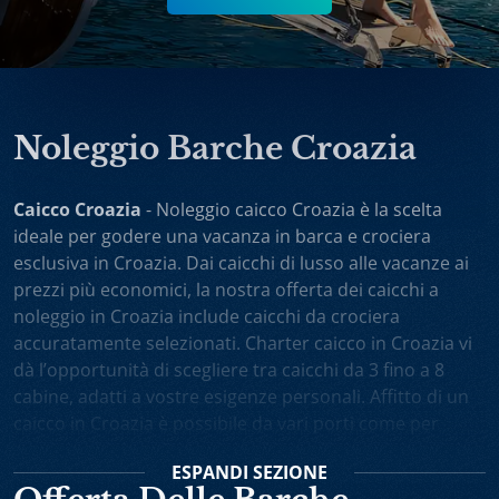
Noleggio Barche Croazia
Caicco Croazia
- Noleggio caicco Croazia è la scelta
ideale per godere una vacanza in barca e crociera
esclusiva in Croazia. Dai caicchi di lusso alle vacanze ai
prezzi più economici, la nostra offerta dei caicchi a
noleggio in Croazia include caicchi da crociera
accuratamente selezionati. Charter caicco in Croazia vi
dà l’opportunità di scegliere tra caicchi da 3 fino a 8
cabine, adatti a vostre esigenze personali. Affitto di un
caicco in Croazia è possibile da vari porti come per
esempio Spalato, Dubrovnik, Trogir, Zara. Potete anche
ESPANDI
SEZIONE
scegliere noleggio caicchi sola andata oppure one-way