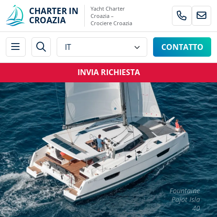
Yacht Charter
CHARTER IN
Croazia –
CROAZIA
Crociere Croazia
CONTATTO
INVIA RICHIESTA
Fountaine
Pajot Isla
40