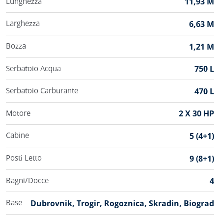
Lunghezza
11,93 M
Larghezza
6,63 M
Bozza
1,21 M
Serbatoio Acqua
750 L
Serbatoio Carburante
470 L
Motore
2 X 30 HP
Cabine
5 (4+1)
Posti Letto
9 (8+1)
Bagni/Docce
4
Base
Dubrovnik, Trogir, Rogoznica, Skradin, Biograd