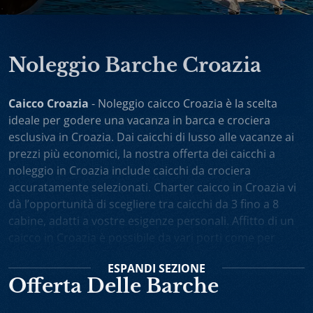
Noleggio Barche Croazia
Caicco Croazia
- Noleggio caicco Croazia è la scelta
ideale per godere una vacanza in barca e crociera
esclusiva in Croazia. Dai caicchi di lusso alle vacanze ai
prezzi più economici, la nostra offerta dei caicchi a
noleggio in Croazia include caicchi da crociera
accuratamente selezionati. Charter caicco in Croazia vi
dà l’opportunità di scegliere tra caicchi da 3 fino a 8
cabine, adatti a vostre esigenze personali. Affitto di un
caicco in Croazia è possibile da vari porti come per
esempio Spalato, Dubrovnik, Trogir, Zara. Potete anche
ESPANDI
SEZIONE
scegliere noleggio caicchi sola andata oppure one-way
Offerta Delle Barche
charter. Vacanza in caicco in Croazia comprende
l’equipaggio attento e professionista, il cuoco personale