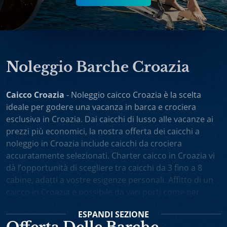
Noleggio Barche Croazia
Caicco Croazia
- Noleggio caicco Croazia è la scelta
ideale per godere una vacanza in barca e crociera
esclusiva in Croazia. Dai caicchi di lusso alle vacanze ai
prezzi più economici, la nostra offerta dei caicchi a
noleggio in Croazia include caicchi da crociera
accuratamente selezionati. Charter caicco in Croazia vi
dà l’opportunità di scegliere tra caicchi da 3 fino a 8
cabine, adatti a vostre esigenze personali. Affitto di un
caicco in Croazia è possibile da vari porti come per
esempio Spalato, Dubrovnik, Trogir, Zara. Potete anche
ESPANDI
SEZIONE
scegliere noleggio caicchi sola andata oppure one-way