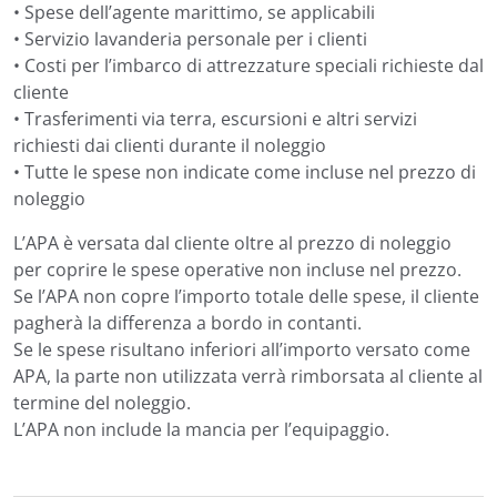
per sci nautico per adulti e bambini, wakeboard, divano
• Spese dell’agente marittimo, se applicabili
trainabile, 4 paddleboard, 2 kayak e piattaforma
• Servizio lavanderia personale per i clienti
gonfiabile.
• Costi per l’imbarco di attrezzature speciali richieste dal
Questo rende Dalmatino una scelta molto interessante
cliente
per un noleggio yacht in Croazia con sport acquatici,
• Trasferimenti via terra, escursioni e altri servizi
soprattutto per gruppi che amano giornate attive
richiesti dai clienti durante il noleggio
all’ancora. La selezione comprende attività più
• Tutte le spese non indicate come incluse nel prezzo di
dinamiche e opzioni più tranquille, come paddleboard,
noleggio
kayak e nuoto durante la crociera sull’Adriatico.
L’APA è versata dal cliente oltre al prezzo di noleggio
Itinerari Dalmatino in
per coprire le spese operative non incluse nel prezzo.
Se l’APA non copre l’importo totale delle spese, il cliente
Croazia
pagherà la differenza a bordo in contanti.
Se le spese risultano inferiori all’importo versato come
Una crociera privata su Dalmatino in Croazia può
APA, la parte non utilizzata verrà rimborsata al cliente al
includere alcune delle zone più belle della costa
termine del noleggio.
adriatica. In base al periodo del noleggio, alla
L’APA non include la mancia per l’equipaggio.
disponibilità e alle condizioni meteo, la rotta può
includere Spalato, Trogir, Brač, Hvar, Vis, Korčula, Mljet,
Dubrovnik, Šibenik, le Isole Incoronate e altre isole, baie