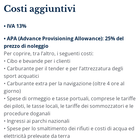
giornata e dell’ancoraggio, i pasti possono essere serviti
Costi aggiuntivi
nel salone o all’esterno sul ponte di poppa. Pranzi
lunghi in baie tranquille e cene con le luci di una
cittadina costiera sullo sfondo rendono la cucina parte
• IVA 13%
dell’esperienza, non solo un dettaglio pratico.
• APA (Advance Provisioning Allowance): 25% del
Per chi cerca uno yacht di lusso con equipaggio in
prezzo di noleggio
Croazia, Dalmatino offre un servizio curato, pasti
Per coprire, tra l’altro, i seguenti costi:
preparati a bordo, suggerimenti del capitano sulla rotta
• Cibo e bevande per i clienti
e la privacy di uno yacht riservato esclusivamente al
• Carburante per il tender e per l’attrezzatura degli
proprio gruppo.
sport acquatici
Sport acquatici a bordo di
• Carburante extra per la navigazione (oltre 4 ore al
giorno)
Dalmatino
• Spese di ormeggio e tasse portuali, comprese le tariffe
dei piloti, le tasse locali, le tariffe dei sommozzatori e le
Dalmatino dispone di un’ottima selezione di
procedure doganali
attrezzature per sport acquatici, ideale per ospiti che
• Ingressi ai parchi nazionali
desiderano una crociera più attiva. Lo yacht è
• Spese per lo smaltimento dei rifiuti e costi di acqua ed
equipaggiato con 2 Jet Ski, 2 SeaBob, E Foil, attrezzatura
elettricità prelevate da terra