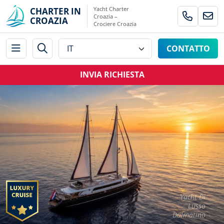
Yacht Charter
CHARTER IN
Croazia –
CROAZIA
Crociere Croazia
CONTATTO
INVIA RICHIESTA
Yacht Di
Lusso
Dalmatino