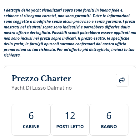
e località costiere della Croazia.
I dettagli dello yacht visualizzati sopra sono forniti in buona fede e,
Il noleggio yacht privato da Spalato a Dubrovnik è una
sebbene si ritengano corretti, non sono garantiti. Tutte le informazioni
delle rotte più richieste su Dalmatino, soprattutto per
sono soggette a modifiche senza alcun preavviso e senza garanzia. I prezzi
ospiti che desiderano combinare Hvar, Vis, Korčula e
mostrati nei risultati sopra sono indicativi e potrebbero differire dalla
nostra offerta dettagliata. Possibili sconti potrebbero essere applicati ma
Mljet in una settimana. Anche la rotta da Dubrovnik a
non sono inclusi nei prezzi sopra indicati. Il prezzo esatto, le specifiche
Spalato e gli itinerari circolari con partenza e rientro a
dello yacht, le foto/gli opuscoli saranno confermati dal nostro ufficio
Spalato sono molto richiesti, con la possibilità di
prenotazioni su tua richiesta. Per un'offerta più dettagliata, inviaci la tua
richiesta.
adattare il percorso al gruppo.
Una crociera su Dalmatino può includere baie
tranquille, borghi storici in pietra, soste per il bagno,
Prezzo Charter
ristoranti sulle isole, sport acquatici e serate all’ancora.
La rotta viene discussa con il capitano e adattata alle
Yacht Di Lusso Dalmatino
condizioni meteo e del mare, oltre allo stile di crociera
preferito dagli ospiti.
6
12
6
Perché noleggiare
CABINE
POSTI LETTO
BAGNO
Dalmatino in Croazia