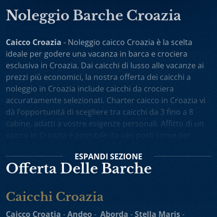
Noleggio Barche Croazia
Caicco Croazia
- Noleggio caicco Croazia è la scelta
ideale per godere una vacanza in barca e crociera
esclusiva in Croazia. Dai caicchi di lusso alle vacanze ai
prezzi più economici, la nostra offerta dei caicchi a
noleggio in Croazia include caicchi da crociera
accuratamente selezionati. Charter caicco in Croazia vi
dà l’opportunità di scegliere tra caicchi da 3 fino a 8
cabine, adatti a vostre esigenze personali. Affitto di un
caicco in Croazia è possibile da vari porti come per
esempio Spalato, Dubrovnik, Trogir, Zara. Potete anche
ESPANDI
SEZIONE
scegliere noleggio caicchi sola andata oppure one-way
Offerta Delle Barche
charter. Vacanza in caicco in Croazia comprende
l’equipaggio attento e professionista, il cuoco personale
che vi preparerà i piatti gustosi, gli itinerari interessanti
Caicchi Croazia
e un alto livello di privacy durante la vostra crociera in
Caicco Croatia
-
Andeo
-
Aborda
-
Stella Maris
-
Adriatico.