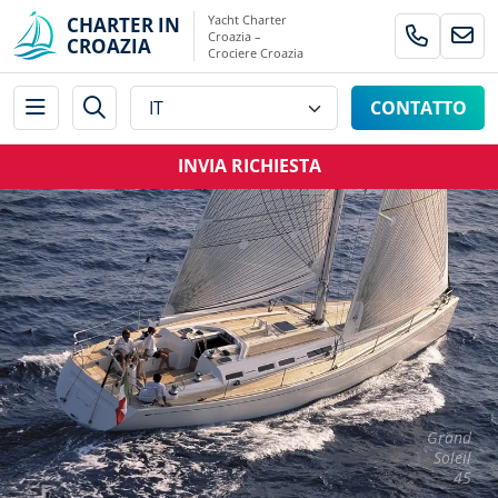
Yacht Charter
CHARTER IN
Croazia –
CROAZIA
Crociere Croazia
CONTATTO
INVIA RICHIESTA
Grand
Soleil
45