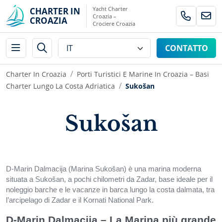
Yacht Charter
CHARTER IN
Croazia –
CROAZIA
Crociere Croazia
CONTATTO
Charter In Croazia
Porti Turistici E Marine In Croazia – Basi
Charter Lungo La Costa Adriatica
Sukošan
Sukošan
D-Marin Dalmacija (Marina Sukošan) è una marina moderna
situata a Sukošan, a pochi chilometri da Zadar, base ideale per il
noleggio barche e le vacanze in barca lungo la costa dalmata, tra
l’arcipelago di Zadar e il Kornati National Park.
D-Marin Dalmacija – La Marina più grande