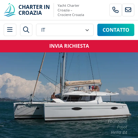
Yacht Charter
CHARTER IN
Croazia –
CROAZIA
Crociere Croazia
CONTATTO
INVIA RICHIESTA
Fountaine
Pajot
Helia 44