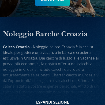
Noleggio Barche Croazia
Caicco Croazia
- Noleggio caicco Croazia è la scelta
ideale per godere una vacanza in barca e crociera
esclusiva in Croazia. Dai caicchi di lusso alle vacanze ai
prezzi più economici, la nostra offerta dei caicchi a
noleggio in Croazia include caicchi da crociera
accuratamente selezionati. Charter caicco in Croazia vi
dà l’opportunità di scegliere tra caicchi da 3 fino a 8
cabine, adatti a vostre esigenze personali. Affitto di un
caicco in Croazia è possibile da vari porti come per
esempio Spalato, Dubrovnik, Trogir, Zara. Potete anche
ESPANDI
SEZIONE
scegliere noleggio caicchi sola andata oppure one-way