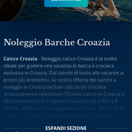
Noleggio Barche Croazia
Caicco Croazia
- Noleggio caicco Croazia è la scelta
ideale per godere una vacanza in barca e crociera
esclusiva in Croazia. Dai caicchi di lusso alle vacanze ai
prezzi più economici, la nostra offerta dei caicchi a
noleggio in Croazia include caicchi da crociera
accuratamente selezionati. Charter caicco in Croazia vi
dà l’opportunità di scegliere tra caicchi da 3 fino a 8
cabine, adatti a vostre esigenze personali. Affitto di un
caicco in Croazia è possibile da vari porti come per
esempio Spalato, Dubrovnik, Trogir, Zara. Potete anche
ESPANDI
SEZIONE
scegliere noleggio caicchi sola andata oppure one-way