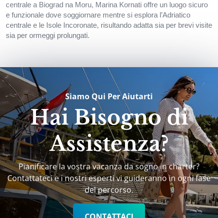
centrale a Biograd na Moru, Marina Kornati offre un luogo sicuro
e funzionale dove soggiornare mentre si esplora l’Adriatico
centrale e le Isole Incoronate, risultando adatta sia per brevi visite
sia per ormeggi prolungati.
Siamo Qui Per Aiutarti
Hai Bisogno di
Assistenza?
Pianificare la vostra vacanza da sogno in charter?
Contattateci e i nostri esperti vi guideranno in ogni fase
del percorso.
CONTATTACI