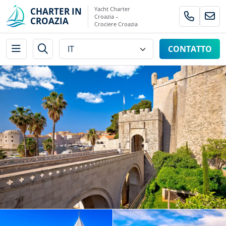
Yacht Charter
CHARTER IN
Croazia –
CROAZIA
Crociere Croazia
CONTATTO