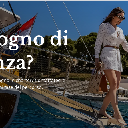
ogno di
nza?
ogno in charter? Contattateci e i
ni fase del percorso.