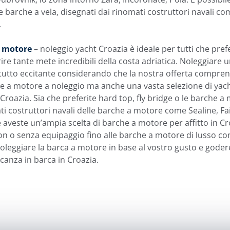
le barche a vela, disegnati dai rinomati costruttori navali c
.
a motore
– noleggio yacht Croazia è ideale per tutti che pref
re tante mete incredibili della costa adriatica. Noleggiare 
tutto eccitante considerando che la nostra offerta compren
he a motore a noleggio ma anche una vasta selezione di yac
 Croazia. Sia che preferite hard top, fly bridge o le barche a
ti costruttori navali delle barche a motore come Sealine, Fair
 aveste un’ampia scelta di barche a motore per affitto in Cr
n o senza equipaggio fino alle barche a motore di lusso co
oleggiare la barca a motore in base al vostro gusto e goder
acanza in barca in Croazia.