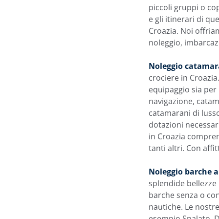
piccoli gruppi o co
e gli itinerari di q
Croazia. Noi offri
noleggio, imbarcazio
Noleggio catamar
crociere in Croazia
equipaggio sia per 
navigazione, catama
catamarani di lusso
dotazioni necessari
in Croazia compren
tanti altri. Con aff
Noleggio barche a
splendide bellezze 
barche senza o con
nautiche. Le nostre
esempio Spalato, Du