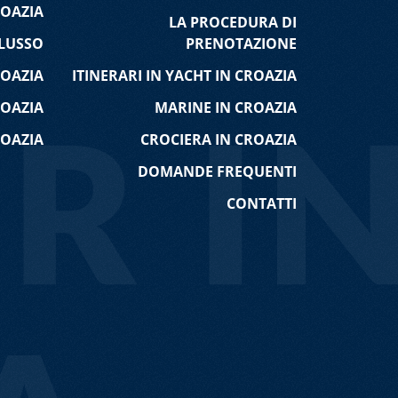
ROAZIA
LA PROCEDURA DI
 LUSSO
PRENOTAZIONE
eef power 70
-
Bali 4.5
-
Lagoon Sixty 5
-
jot Astrea 42
-
Fountaine Pajot MY 37
-
OAZIA
ITINERARI IN YACHT IN CROAZIA
 Open 46
-
Bali 4.4
-
Lagoon 52F
-
Bali 5.4
-
OAZIA
MARINE IN CROAZIA
7
-
Dufour 48
-
Lagoon 450
-
Fountaine
-
Lagoon 46 OW
-
Fountaine Pajot Saba
ROAZIA
CROCIERA IN CROAZIA
e Pajot Lipari 41
-
Lagoon 380
DOMANDE FREQUENTI
e
CONTATTI
uadron 50
-
Jeanneau Prestige 500
-
-
Yaretti 1910
-
Princess 470
-
Maiora 20 S
-
Jeanneau 60
-
Hanse 588
-
Beneteau
Grand Large
-
Elan 434 Impression
-
anis 41
-
Bavaria 40 Cruiser
-
Dufour 382