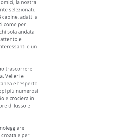
nomici, la nostra
nte selezionati.
8 cabine, adatti a
rti come per
chi sola andata
attento e
 interessanti e un
no trascorrere
. Velieri e
ranea e l’esperto
uppi più numerosi
io e crociera in
ore di lusso e
i noleggiare
a croata e per