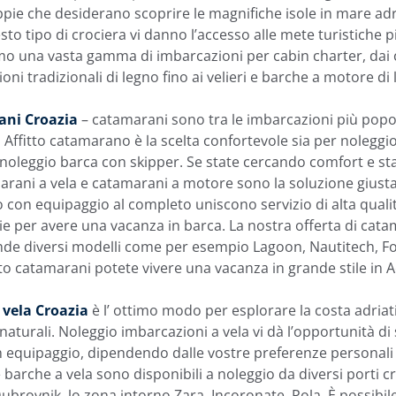
ppie che desiderano scoprire le magnifiche isole in mare adri
uesto tipo di crociera vi danno l’accesso alle mete turistiche p
amo una vasta gamma di imbarcazioni per cabin charter, dai 
ni tradizionali di legno fino ai velieri e barche a motore di 
ani Croazia
– catamarani sono tra le imbarcazioni più popol
. Affitto catamarano è la scelta confortevole sia per nolegg
noleggio barca con skipper. Se state cercando comfort e stab
rani a vela e catamarani a motore sono la soluzione giusta 
 con equipaggio al completo uniscono servizio di alta qualit
e per avere una vacanza in barca. La nostra offerta di cata
de diversi modelli come per esempio Lagoon, Nautitech, Fo
itto catamarani potete vivere una vacanza in grande stile in A
 vela Croazia
è l’ ottimo modo per esplorare la costa adria
naturali. Noleggio imbarcazioni a vela vi dà l’opportunità di 
 equipaggio, dipendendo dalle vostre preferenze personal
 barche a vela sono disponibili a noleggio da diversi porti 
brovnik, lo zona intorno Zara, Incoronate, Pola. È possibil