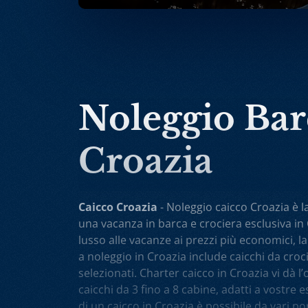
Noleggio Ba
Croazia
Caicco Croazia
- Noleggio caicco Croazia è l
una vacanza in barca e crociera esclusiva in 
lusso alle vacanze ai prezzi più economici, la
a noleggio in Croazia include caicchi da cr
selezionati. Charter caicco in Croazia vi dà l
caicchi da 3 fino a 8 cabine, adatti a vostre e
di un caicco in Croazia è possibile da vari 