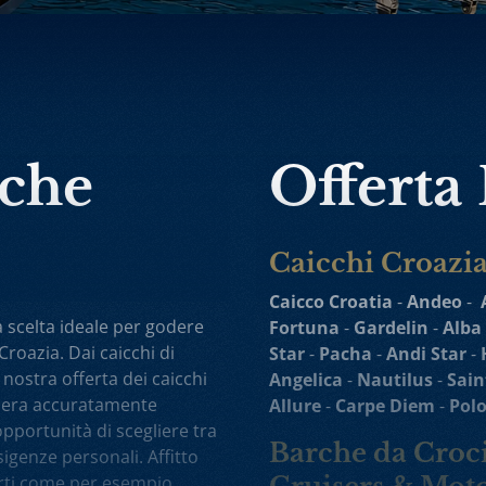
rche
Offerta
Caicchi Croazi
Caicco Croatia
-
Andeo
-
a scelta ideale per godere
Fortuna
-
Gardelin
-
Alba
Croazia. Dai caicchi di
Star
-
Pacha
-
Andi Star
-
 nostra offerta dei caicchi
Angelica
-
Nautilus
-
Sain
ociera accuratamente
Allure
-
Carpe Diem
-
Pol
’opportunità di scegliere tra
Barche da Croci
sigenze personali. Affitto
porti come per esempio