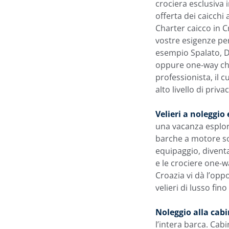
crociera esclusiva i
offerta dei caicchi
Charter caicco in Cr
vostre esigenze per
esempio Spalato, Du
oppure one-way cha
professionista, il c
alto livello di priv
Velieri a noleggio 
una vacanza esplora
barche a motore son
equipaggio, divent
e le crociere one-w
Croazia vi dà l’opp
velieri di lusso fin
Noleggio alla cab
l’intera barca. Cabi