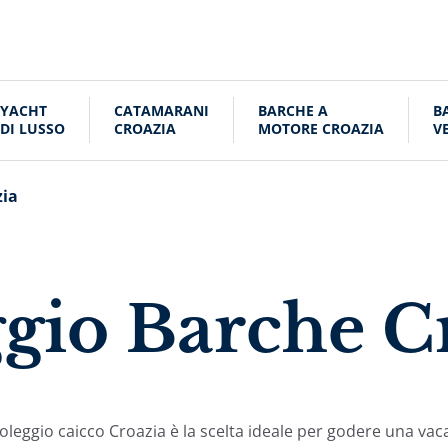
YACHT
CATAMARANI
BARCHE A
B
DI LUSSO
CROAZIA
MOTORE CROAZIA
V
C
zia
gio Barche C
oleggio caicco Croazia è la scelta ideale per godere una vac