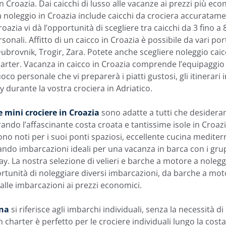
n Croazia. Dai caicchi di lusso alle vacanze ai prezzi più eco
 a noleggio in Croazia include caicchi da crociera accuratame
oazia vi dà l’opportunità di scegliere tra caicchi da 3 fino a 
sonali. Affitto di un caicco in Croazia è possibile da vari po
brovnik, Trogir, Zara. Potete anche scegliere noleggio caic
rter. Vacanza in caicco in Croazia comprende l’equipaggio 
uoco personale che vi preparerà i piatti gustosi, gli itinerari
acy durante la vostra crociera in Adriatico.
e mini crociere in Croazia
sono adatte a tutti che desidera
ndo l’affascinante costa croata e tantissime isole in Croazia
o noti per i suoi ponti spaziosi, eccellente cucina mediter
ando imbarcazioni ideali per una vacanza in barca con i gr
ay. La nostra selezione di velieri e barche a motore a nolegg
ortunità di noleggiare diversi imbarcazioni, da barche a mot
o alle imbarcazioni ai prezzi economici.
ina
si riferisce agli imbarchi individuali, senza la necessità d
n charter è perfetto per le crociere individuali lungo la cost