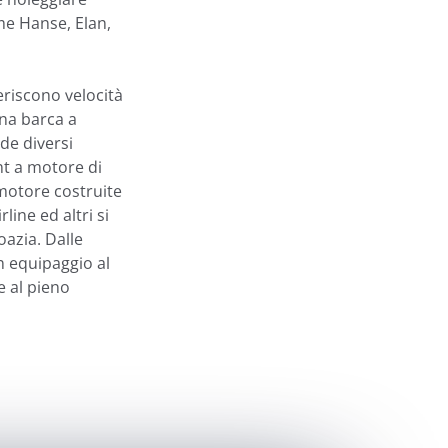
ome Hanse, Elan,
eriscono velocità
una barca a
de diversi
ht a motore di
 motore costruite
line ed altri si
oazia. Dalle
n equipaggio al
e al pieno