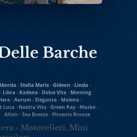
 Delle Barche
a
Aborda
-
Stella Maris
-
Gideon
-
Linda
-
-
Libra
-
Kadena
-
Dolce Vita
-
Morning
Hera
-
Aurum
-
Eleganza
-
Malena
-
t Luca
-
Nostra Vita
-
Green Ray
-
Maske
-
o
-
Altair
-
Sea Breeze
-
Phoenix Bronze
era - Motovelieri, Mini