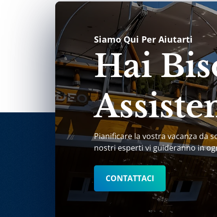
Siamo Qui Per Aiutarti
Hai Bis
Assiste
Pianificare la vostra vacanza da s
nostri esperti vi guideranno in og
CONTATTACI