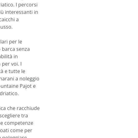
atico. I percorsi
iù interessanti in
caicchi a
lusso.
ari per le
io barca senza
ilità in
per voi. I
à e tutte le
marani a noleggio
untaine Pajot e
driatico.
tica che racchiude
scegliere tra
i e competenze
croati come per
e noleggiare