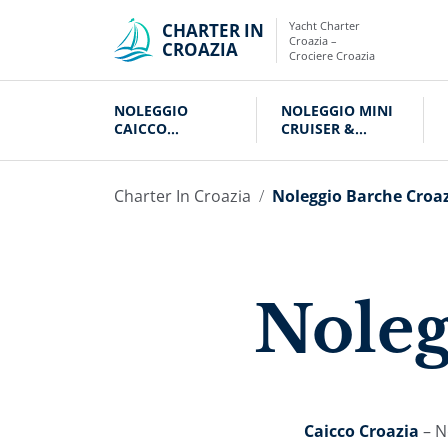
Yacht Charter
CHARTER IN
Croazia –
CROAZIA
Crociere Croazia
NOLEGGIO
NOLEGGIO MINI
CAICCO
CRUISER &
CROAZIA
VELIERI CROAZIA
Charter In Croazia
Noleggio Barche Croa
Noleg
Caicco Croazia
– N