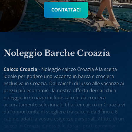
CONTATTACI
Noleggio Barche Croazia
Caicco Croazia
- Noleggio caicco Croazia è la scelta
ideale per godere una vacanza in barca e crociera
esclusiva in Croazia. Dai caicchi di lusso alle vacanze ai
prezzi più economici, la nostra offerta dei caicchi a
noleggio in Croazia include caicchi da crociera
accuratamente selezionati. Charter caicco in Croazia vi
dà l’opportunità di scegliere tra caicchi da 3 fino a 8
cabine, adatti a vostre esigenze personali. Affitto di un
caicco in Croazia è possibile da vari porti come per