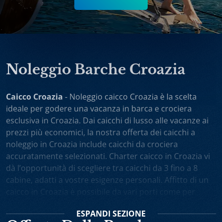
Noleggio Barche Croazia
Caicco Croazia
- Noleggio caicco Croazia è la scelta
ideale per godere una vacanza in barca e crociera
esclusiva in Croazia. Dai caicchi di lusso alle vacanze ai
prezzi più economici, la nostra offerta dei caicchi a
noleggio in Croazia include caicchi da crociera
accuratamente selezionati. Charter caicco in Croazia vi
dà l’opportunità di scegliere tra caicchi da 3 fino a 8
cabine, adatti a vostre esigenze personali. Affitto di un
caicco in Croazia è possibile da vari porti come per
esempio Spalato, Dubrovnik, Trogir, Zara. Potete anche
ESPANDI
SEZIONE
scegliere noleggio caicchi sola andata oppure one-way